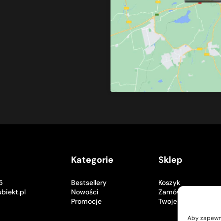
Kategorie
Sklep
5
Bestsellery
Koszyk
biekt.pl
Nowości
Zamówienia
Promocje
Twoje konto
Aby zapewnić