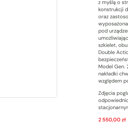
z myślą o s
konstrukcji
oraz zastoso
wyposażona 
pod urządze
umożliwiają
szkielet, ob
Double Acti
bezpieczeńst
Model Gen. 
nakładki ch
względem po
Zdjęcia pog
odpowiednic
stacjonarny
2 550,00
zł