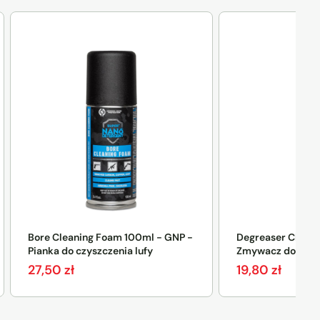
Bore Cleaning Foam 100ml - GNP -
Degreaser Cleane
Pianka do czyszczenia lufy
Zmywacz do czysz
27,50
zł
19,80
zł