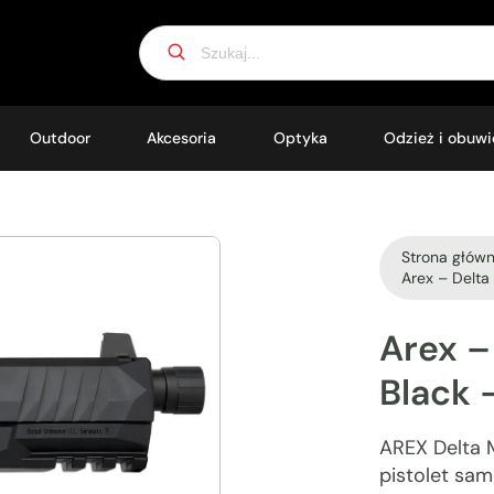
Search
for:
Outdoor
Akcesoria
Optyka
Odzież i obuwi
Strona głów
Arex – Delta
Arex
–
Black
AREX Delta 
pistolet sa