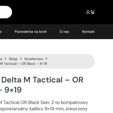
e
Pozwolenia na broń
O nas
Kontakt
na
Sklep
Strzelectwo
 M Tactical – OR Black – 9×19
Delta
M
Tactical
–
OR
–
9×19
M Tactical OR Black Gen. 2 to kompaktowy
mopowtarzalny kalibru 9×19 mm, stworzony