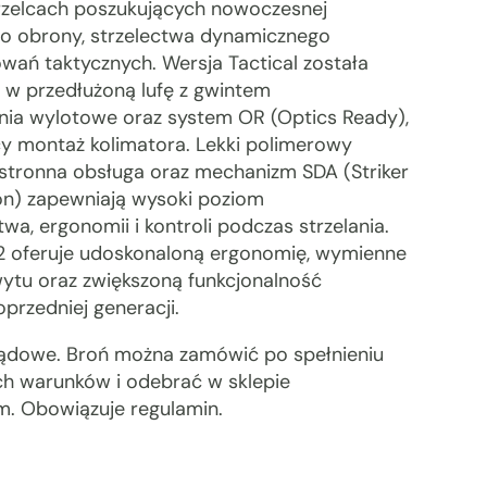
trzelcach poszukujących nowoczesnej
 do obrony, strzelectwa dynamicznego
wań taktycznych. Wersja Tactical została
w przedłużoną lufę z gwintem
nia wylotowe oraz system OR (Optics Ready),
cy montaż kolimatora. Lekki polimerowy
ustronna obsługa oraz mechanizm SDA (Striker
on) zapewniają wysoki poziom
wa, ergonomii i kontroli podczas strzelania.
2 oferuje udoskonaloną ergonomię, wymienne
wytu oraz zwiększoną funkcjonalność
przedniej generacji.
lądowe. Broń można zamówić po spełnieniu
h warunków i odebrać w sklepie
m. Obowiązuje regulamin.