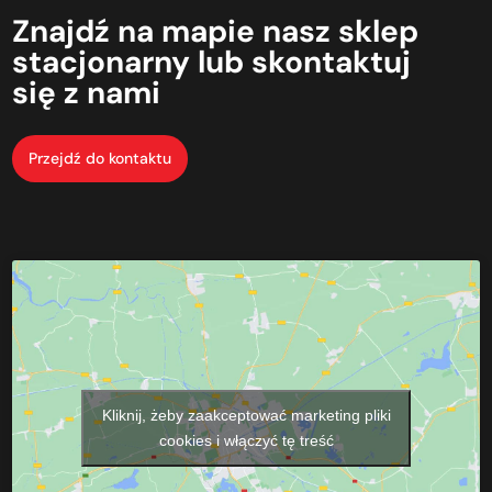
Znajdź
na mapie
nasz
sklep
stacjonarny
lub
skontaktuj
się
z nami
Przejdź do kontaktu
Kliknij, żeby zaakceptować marketing pliki
cookies i włączyć tę treść