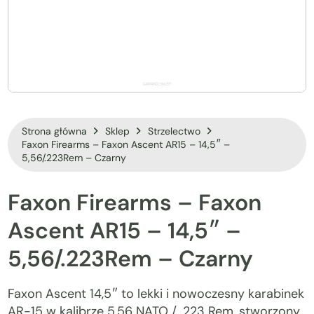
Strona główna
Sklep
Strzelectwo
Faxon Firearms – Faxon Ascent AR15 – 14,5″ –
5,56/.223Rem – Czarny
Faxon
Firearms
–
Faxon
Ascent
AR15
–
14,5″
–
5,56/.223Rem
–
Czarny
Faxon Ascent 14,5″ to lekki i nowoczesny karabinek
AR-15 w kalibrze 5,56 NATO / .223 Rem, stworzony