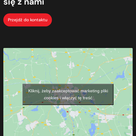
się
z nami
Przejdź do kontaktu
Kliknij, żeby zaakceptować marketing pliki
cookies i włączyć tę treść