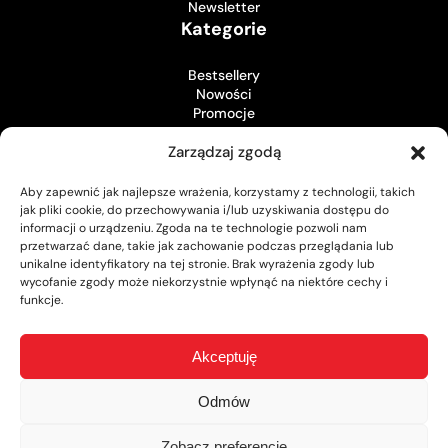
Newsletter
Kategorie
Bestsellery
Nowości
Promocje
Sklep
Zarządzaj zgodą
Koszyk
Aby zapewnić jak najlepsze wrażenia, korzystamy z technologii, takich
Zamówienia
jak pliki cookie, do przechowywania i/lub uzyskiwania dostępu do
Twoje konto
informacji o urządzeniu. Zgoda na te technologie pozwoli nam
Pozostałe
przetwarzać dane, takie jak zachowanie podczas przeglądania lub
unikalne identyfikatory na tej stronie. Brak wyrażenia zgody lub
wycofanie zgody może niekorzystnie wpłynąć na niektóre cechy i
Strona regulaminu
funkcje.
Polityka prywatności
Dostawa i płatności oraz reklamacje
Punkty Stałego Klienta
Akceptuję
Zamów i odbierz
Pozwolenie na broń
O nas
Odmów
© 2026 Subiekt
Zobacz preferencje