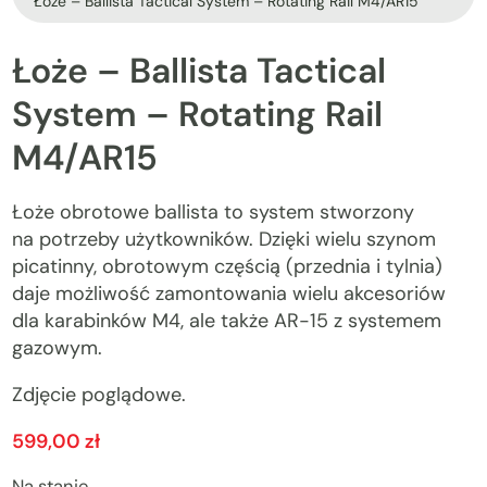
Łoże – Ballista Tactical System – Rotating Rail M4/AR15
Łoże
–
Ballista
Tactical
System
–
Rotating
Rail
M4/AR15
Łoże obrotowe ballista to system stworzony
na potrzeby użytkowników. Dzięki wielu szynom
picatinny, obrotowym częścią (przednia i tylnia)
daje możliwość zamontowania wielu akcesoriów
dla karabinków M4, ale także AR-15 z systemem
gazowym.
Zdjęcie poglądowe.
599,00
zł
Na stanie