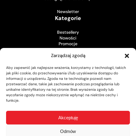
Newsletter
Kategorie
Bestsellery
Nowości
Promocje
Sklep
Zarządzaj zgodą
Koszyk
Aby zapewnić jak najlepsze wrażenia, korzystamy z technologii, takich
Zamówienia
jak pliki cookie, do przechowywania i/lub uzyskiwania dostępu do
Twoje konto
informacji o urządzeniu. Zgoda na te technologie pozwoli nam
Pozostałe
przetwarzać dane, takie jak zachowanie podczas przeglądania lub
unikalne identyfikatory na tej stronie. Brak wyrażenia zgody lub
wycofanie zgody może niekorzystnie wpłynąć na niektóre cechy i
Strona regulaminu
funkcje.
Polityka prywatności
Dostawa i płatności oraz reklamacje
Punkty Stałego Klienta
Akceptuję
Zamów i odbierz
Pozwolenie na broń
O nas
Odmów