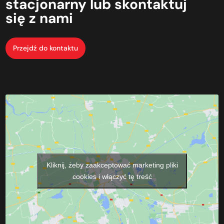
stacjonarny
lub
skontaktuj
się
z nami
Przejdź do kontaktu
Kliknij, żeby zaakceptować marketing pliki
cookies i włączyć tę treść