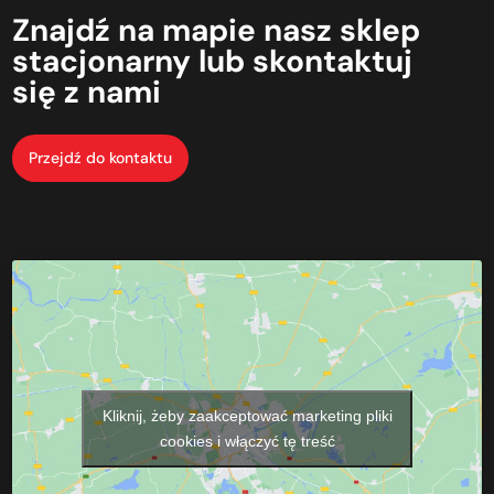
Znajdź
na mapie
nasz
sklep
stacjonarny
lub
skontaktuj
się
z nami
Przejdź do kontaktu
Kliknij, żeby zaakceptować marketing pliki
cookies i włączyć tę treść